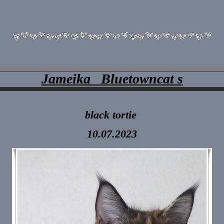
Jameika Bluetowncat s
black tortie
10.07.2023