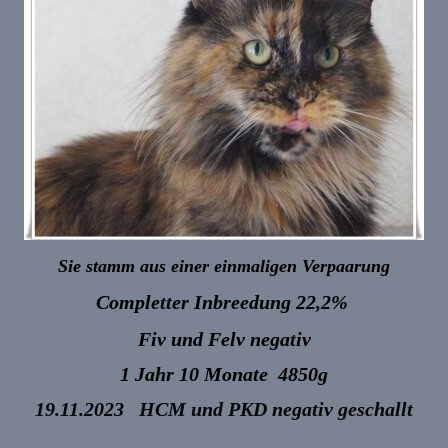
Sie stamm aus einer einmaligen Verpaarung
Completter Inbreedung 22,2%
Fiv und Felv negativ
1 Jahr 10 Monate 4850g
19.11.2023 HCM und PKD negativ geschallt