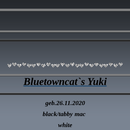
Bluetowncat`s Yuki
geb.26.
11.202
0
black/tabby mac
white