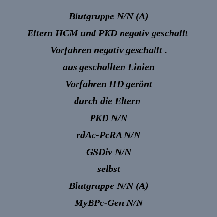
Blutgruppe N/N (A)
Eltern HCM und PKD negativ geschallt
Vorfahren negativ geschallt .
aus geschallten Linien
Vorfahren HD gerönt
durch die Eltern
PKD N/N
rdAc-PcRA N/N
GSDiv N/N
selbst
Blutgruppe N/N (A)
MyBPc-Gen N/N