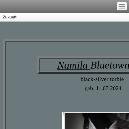
—
—
—
Zukunft
Namila
Bluetow
black-silver torbie
geb. 11.07.2024