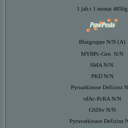
1 jah
r 1 monat 4850g
Blutgruppe N/N (A)
MYBPc-Gen N/N
SMA N/N
PKD N/N
Pyruatkinose Defizinz 
rdAc-PcRA N/N
GSDiv N/N
Pyruvatkinase Defizinz 