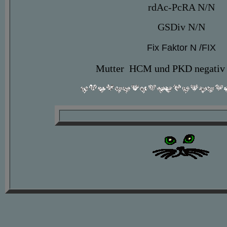
rdAc-PcRA N/N
GSDiv N/N
Fix Faktor N /FIX
Mutter HCM und PKD negativ 