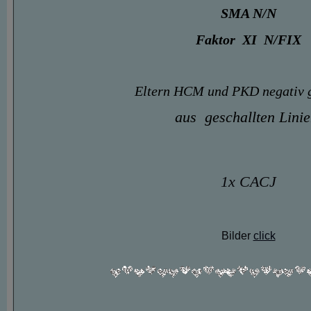
SMA N/N
Faktor XI N/FIX
Eltern HCM und PKD negativ 
aus geschallten Lini
1x CACJ
Bilder
click